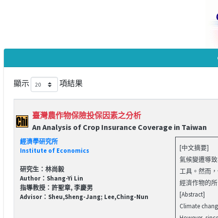
顯示
項結果
臺灣農作物保險投保因素之分析
An Analysis of Crop Insurance Coverage in Taiwan
經濟學研究所
[中文摘要]
Institute of Economics
氣候變遷導致
研究生：林尚毅
工具。然而，
Author：Shang-Yi Lin
經濟作物的所..
指導教授：許聖章, 李慶男
[Abstract]
Advisor：Sheu,Sheng-Jang; Lee,Ching-Nun
Climate change 
However, since