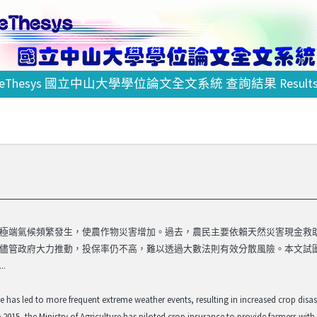
eThesys 國立中山大學學位論文全文系統 查詢結果 Result
極端氣候頻繁發生，使農作物災害增加。過去，農民主要依賴天然災害現金救助
儘管政府大力推動，投保率仍不高，難以透過大數法則有效分散風險。本文試
.
has led to more frequent extreme weather events, resulting in increased crop disasters
 2015, the Ministry of Agriculture has piloted crop insurance to provide farmers wit