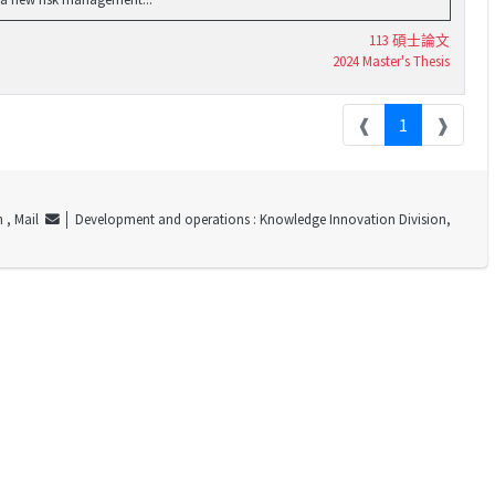
113 碩士論文
2024 Master's Thesis
❰
1
❱
m ,
Mail
│ Development and operations : Knowledge Innovation Division,