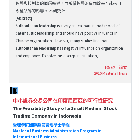
領導和控制事的尚嚴領導，而威權領導的負面效果可能來自
專權領導的影響。 本研究針...
[Abstract]
Authoritarian leadership is a very critical part in triad model of
paternalistic leadership and should have positive influence in
Chinese organization. However, many studies find that
authoritarian leadership has negative influence on organization
and employee. To solve this discrepant situation,...
105 碩士論文
2016 Master's Thesis
中小證券交易公司在印度尼西亞的可行性研究
The Feasibility Study of a Small Medium Stock
Trading Company in Indonesia
管理學院國際經營管理碩士學程
Master of Business Administration Program in
International Business