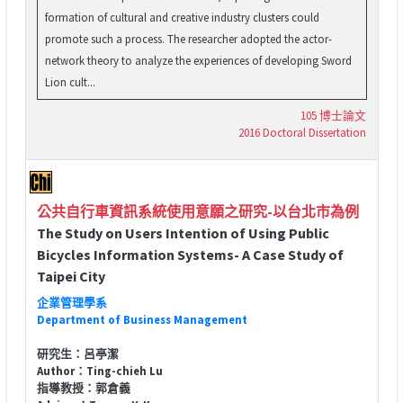
formation of cultural and creative industry clusters could
promote such a process. The researcher adopted the actor-
network theory to analyze the experiences of developing Sword
Lion cult...
105 博士論文
2016 Doctoral Dissertation
公共自行車資訊系統使用意願之研究-以台北市為例
The Study on Users Intention of Using Public
Bicycles Information Systems- A Case Study of
Taipei City
企業管理學系
Department of Business Management
研究生：呂亭潔
Author：Ting-chieh Lu
指導教授：郭倉義