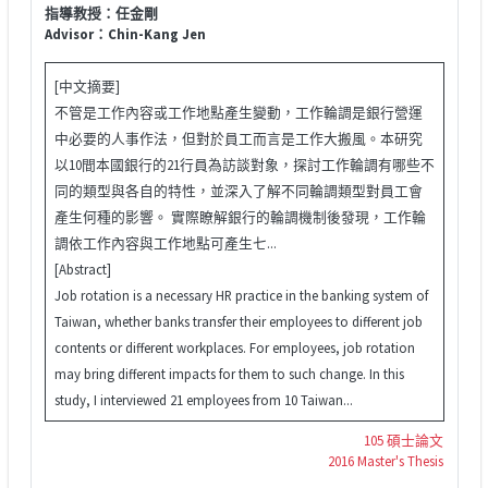
指導教授：任金剛
Advisor：Chin-Kang Jen
[中文摘要]
不管是工作內容或工作地點產生變動，工作輪調是銀行營運
中必要的人事作法，但對於員工而言是工作大搬風。本研究
以10間本國銀行的21行員為訪談對象，探討工作輪調有哪些不
同的類型與各自的特性，並深入了解不同輪調類型對員工會
產生何種的影響。 實際瞭解銀行的輪調機制後發現，工作輪
調依工作內容與工作地點可產生七...
[Abstract]
Job rotation is a necessary HR practice in the banking system of
Taiwan, whether banks transfer their employees to different job
contents or different workplaces. For employees, job rotation
may bring different impacts for them to such change. In this
study, I interviewed 21 employees from 10 Taiwan...
105 碩士論文
2016 Master's Thesis