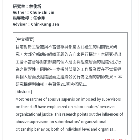
研究生：林俊圻
Author：Chun-chi Lin
指導教授：任金剛
Advisor：Chin-Kang Jen
[中文摘要]
目前對於主管施與不當督導與部屬因此產生的相關後果研
究，大部分都朝向組織正義的方向來進行探討，本研究提出
主管不當督導對於部屬的個人層面與組織層面的組織公民行
為之影響性，同時進一步探討部屬的工作敬業度在不當督導
與個人層面及組織層面之組織公民行為之間的調節效果。 本
研究採便利抽樣，共蒐集291筆皆搭配1...
[Abstract]
Most researches of abusive supervision imposed by supervisors
on their staff have emphasized on subordinators’ perceived
organizational justice. This research points out the influences of
abusive supervision on subordinators’ organizational
citizenship behavior, both of individual level and organiza...