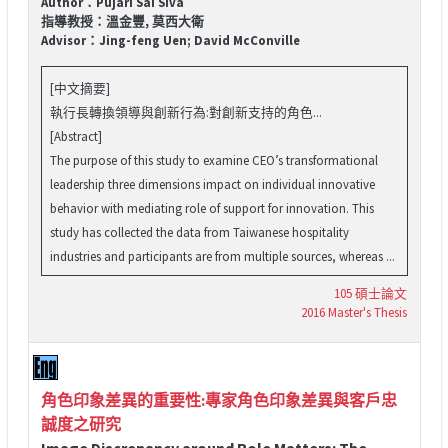
Author：Pujari Sai Siva
指導教授：溫金豐, 莫西大衛
Advisor：Jing-feng Uen; David McConville
[中文摘要]
執行長轉換領導與創新行為:對創新支持的角色...
[Abstract]
The purpose of this study to examine CEO’s transformational
leadership three dimensions impact on individual innovative
behavior with mediating role of support for innovation. This
study has collected the data from Taiwanese hospitality
industries and participants are from multiple sources, whereas ...
105 碩士論文
2016 Master's Thesis
角色印象差異的重要性:專家角色印象差異與客戶忠
誠度之研究
Image Discrepancy around Role Matters: The