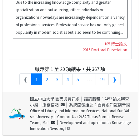
Due to the increasing knowledge complexity and greater
specialization and outsourcing, either individuals or
organizations nowadays are increasingly dependent on a variety
of professional services. Professional service has not only gained
popularity in modern societies but also seem to be continuing...
105 博士論文
2016 Doctoral Dissertation
顯示第 1 至 20 項結果，共 367 項
❰
1
2
3
4
5
…
19
❱
國立中山大學 圖書與資訊處
│ 諮詢服務：2452 論文審查
小組 │
服務信箱
│ 系統開發維運：圖資處知識創新組
Office of Library and Information Services, National Sun Yat-
sen University
│ Contact Us : 2452 Thesis Format Review
Team ,
Mail
│ Development and operations : Knowledge
Innovation Division, LIS