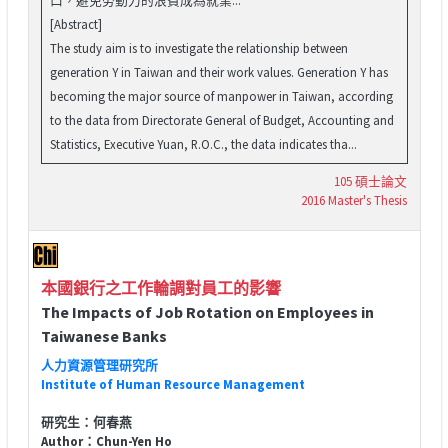
[Abstract]
The study aim is to investigate the relationship between
generation Y in Taiwan and their work values. Generation Y has
becoming the major source of manpower in Taiwan, according
to the data from Directorate General of Budget, Accounting and
Statistics, Executive Yuan, R.O.C., the data indicates tha...
105 碩士論文
2016 Master's Thesis
本國銀行之工作輪調對員工的影響
The Impacts of Job Rotation on Employees in
Taiwanese Banks
人力資源管理研究所
Institute of Human Resource Management
研究生：何春燕
Author：Chun-Yen Ho