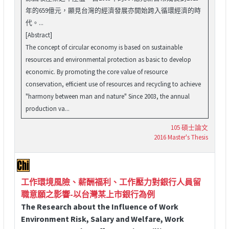
年的659億元，顯見台灣的經濟發展亦開始跨入循環經濟的時
代。...
[Abstract]
The concept of circular economy is based on sustainable
resources and environmental protection as basic to develop
economic. By promoting the core value of resource
conservation, efficient use of resources and recycling to achieve
"harmony between man and nature" Since 2003, the annual
production va...
105 碩士論文
2016 Master's Thesis
工作環境風險、薪酬福利、工作壓力對銀行人員留
職意願之影響-以台灣某上市銀行為例
The Research about the Influence of Work
Environment Risk, Salary and Welfare, Work