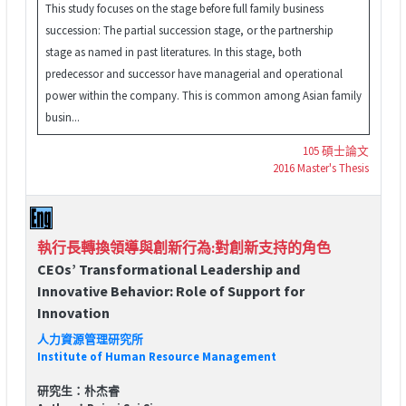
This study focuses on the stage before full family business
succession: The partial succession stage, or the partnership
stage as named in past literatures. In this stage, both
predecessor and successor have managerial and operational
power within the company. This is common among Asian family
busin...
105 碩士論文
2016 Master's Thesis
執行長轉換領導與創新行為:對創新支持的角色
CEOs’ Transformational Leadership and
Innovative Behavior: Role of Support for
Innovation
人力資源管理研究所
Institute of Human Resource Management
研究生：朴杰睿