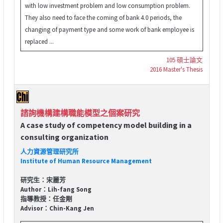
with low investment problem and low consumption problem.
They also need to face the coming of bank 4.0 periods, the
changing of payment type and some work of bank employee is
replaced ...
105 碩士論文
2016 Master's Thesis
諮詢機構建構職能模型之個案研究
A case study of competency model building in a
consulting organization
人力資源管理研究所
Institute of Human Resource Management
研究生：宋麗芳
Author：Lih-fang Song
指導教授：任金剛
Advisor：Chin-Kang Jen