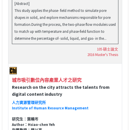
[Abstract]
This study applies the phase- field method to simulate pore
shapes in solid, and explore mechanisms responsible for pore
formation.During the process, the two-phase flow moduleis used
to match up with temperature and phase-field function to
determine the percentage of- solid, liquid, and gas- in the...
105 碩士論文
2016 Master's Thesis
城市吸引數位內容產業人才之研究
Research on the city attracts the talents from
digital content industry
人力資源管理研究所
Institute of Human Resource Management
研究生：葉曉岑
Author：Hsiao-chen Yeh
指導教授：陳以亨