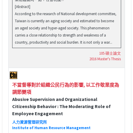
[Abstract]
According to the research of National development committee,
Taiwan is currently an aging society and estimated to become
an aged society and hyper-aged society. This phenomenon
carries a close relationship to strength and weakness of a
country, productivity and social burden. It is not only a war...
105 碩士論文
2016 Master's Thesis
不當督導對於組織公民行為的影響, 以工作敬業度為
調節變項
Abusive Supervision and Organizational
Citizenship Behavior : The Moderating Role of
Employee Engagement
人力資源管理研究所
Institute of Human Resource Management