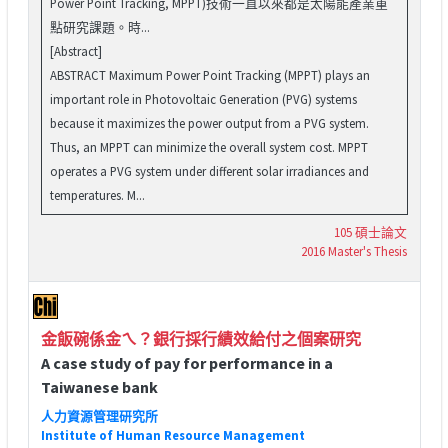
Power Point Tracking, MPPT)技術一直以來都是太陽能產業重
點研究課題。時...
[Abstract]
ABSTRACT Maximum Power Point Tracking (MPPT) plays an
important role in Photovoltaic Generation (PVG) systems
because it maximizes the power output from a PVG system.
Thus, an MPPT can minimize the overall system cost. MPPT
operates a PVG system under different solar irradiances and
temperatures. M...
105 碩士論文
2016 Master's Thesis
金飯碗係金ㄟ？銀行採行績效給付之個案研究
A case study of pay for performance in a
Taiwanese bank
人力資源管理研究所
Institute of Human Resource Management