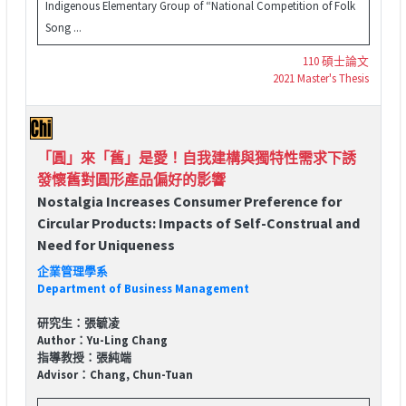
Indigenous Elementary Group of “National Competition of Folk
Song ...
110 碩士論文
2021 Master's Thesis
「圓」來「舊」是愛！自我建構與獨特性需求下誘
發懷舊對圓形產品偏好的影響
Nostalgia Increases Consumer Preference for
Circular Products: Impacts of Self-Construal and
Need for Uniqueness
企業管理學系
Department of Business Management
研究生：張毓凌
Author：Yu-Ling Chang
指導教授：張純端
Advisor：Chang, Chun-Tuan