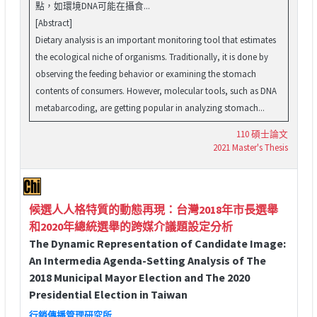
點，如環境DNA可能在攝食...
[Abstract]
Dietary analysis is an important monitoring tool that estimates
the ecological niche of organisms. Traditionally, it is done by
observing the feeding behavior or examining the stomach
contents of consumers. However, molecular tools, such as DNA
metabarcoding, are getting popular in analyzing stomach...
110 碩士論文
2021 Master's Thesis
候選人人格特質的動態再現：台灣2018年市長選舉
和2020年總統選舉的跨媒介議題設定分析
The Dynamic Representation of Candidate Image:
An Intermedia Agenda-Setting Analysis of The
2018 Municipal Mayor Election and The 2020
Presidential Election in Taiwan
行銷傳播管理研究所