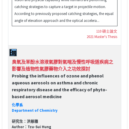
catching strategies to capture a target in projectile motion.
According to previously proposed catching strategies, the equal
angle of elevation approach and the optical accelera...
110 碩士論文
2021 Master's Thesis
臭氧及苯酚水溶液氣膠對氣喘及慢性呼吸道疾病之
影響及植物性氣膠藥物介入之功效探討
Probing the influences of ozone and phenol
aqueous aerosols on asthma and chronic
respiratory disease and the efficacy of phyto-
based aerosol medicine
化學系
Department of Chemistry
研究生：洪慈穗
Author：Tzu-Sui Hung