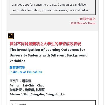
branded apps for consumers to use. Companies can deliver
corporate information, promotional events, personalized in...
110 碩士論文
2021 Master's Thesis
探討不同背景變項之大學生的學習成效表現
The Investigation of Learning Outcomes for
University Sudents with Different Background
Variables
教育研究所
Institute of Education
研究生：趙泰頡
Author：Tai-Chieh Chao
指導教授：施慶麟, 林靜慧
Advisor：Shih,Ching-lin; Ching Hui, Lin