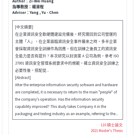
Author：Zi-Wei Huang
指導教授：楊淯程
Advisor：Yang , Yu - Chen
[中文摘要]
在企業資訊安全軟硬體建設完備後，終究需回到公司營運的
主體「人」，在企業面臨資訊安全事件襲來之時，多半企業
會採取資訊安全訓練作為因應，但在訓練之後員工的資訊安
全能力是否有提升 ? 本次研究以封測業 A 公司為例，參考 ISO
27001 資訊安全管理系統要求中的規範，確立資訊安全訓練之
必要性後，搭配從...
[Abstract]
After the enterprise information security software and hardware
are completed, it is necessary to return to the main "people" of
the company's operation. Has the information security
capability improved? This study takes Company A in the
packaging and testing industry as an example, referring to the...
110 碩士論文
2021 Master's Thesis