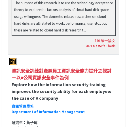
The purpose of this research is to use the technology acceptance
theory to explore the factors analysis of cloud hard disk space
usage willingness. The domestic-related researches on cloud
hard disks are all related to work, performance, use, etc., but
these are related to cloud hard disk research t...
110 碩士論文
2021 Master's Thesis
資訊安全訓練對產線員工資訊安全能力提升之探討
－以A公司資訊安全事件為例
Explore how the information security training
improves the security ability for each employee:
the case of A company
資訊管理學系
Department of Information Management
研究生：黃子瑋