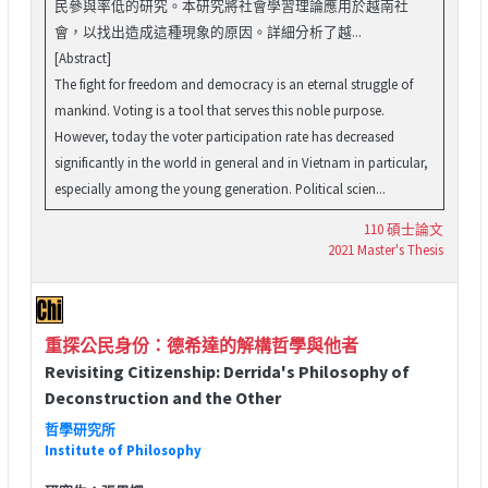
民參與率低的研究。本研究將社會學習理論應用於越南社
會，以找出造成這種現象的原因。詳細分析了越...
[Abstract]
The fight for freedom and democracy is an eternal struggle of
mankind. Voting is a tool that serves this noble purpose.
However, today the voter participation rate has decreased
significantly in the world in general and in Vietnam in particular,
especially among the young generation. Political scien...
110 碩士論文
2021 Master's Thesis
重探公民身份：德希達的解構哲學與他者
Revisiting Citizenship: Derrida's Philosophy of
Deconstruction and the Other
哲學研究所
Institute of Philosophy