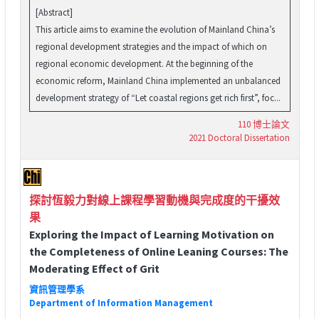
[Abstract]
This article aims to examine the evolution of Mainland China’s
regional development strategies and the impact of which on
regional economic development. At the beginning of the
economic reform, Mainland China implemented an unbalanced
development strategy of “Let coastal regions get rich first”, foc...
110 博士論文
2021 Doctoral Dissertation
探討恆毅力對線上課程學習動機與完成度的干擾效
果
Exploring the Impact of Learning Motivation on
the Completeness of Online Leaning Courses: The
Moderating Effect of Grit
資訊管理學系
Department of Information Management