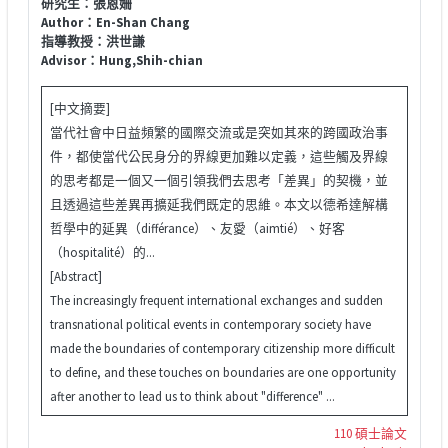
研究生：張恩姍
Author：En-Shan Chang
指導教授：洪世謙
Advisor：Hung,Shih-chian
[中文摘要]
當代社會中日益頻繁的國際交流或是突如其來的跨國政治事
件，都使當代公民身分的界線更加難以定義，這些觸及界線
的思考都是一個又一個引領我們去思考「差異」的契機，並
且透過這些差異再擴延我們既定的思維。本文以德希達解構
哲學中的延異（différance）、友愛（aimtié）、好客
（hospitalité）的...
[Abstract]
The increasingly frequent international exchanges and sudden
transnational political events in contemporary society have
made the boundaries of contemporary citizenship more difficult
to define, and these touches on boundaries are one opportunity
after another to lead us to think about "difference" ...
110 碩士論文