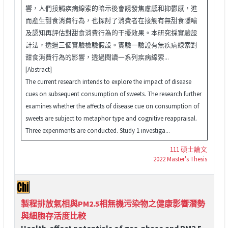
響，人們接觸疾病線索的暗示後會誘發焦慮感和抑鬱感，進
而產生甜食消費行為，也探討了消費者在接觸有無甜食隱喻
及認知再評估對甜食消費行為的干擾效果。本研究採實驗設
計法，透過三個實驗檢驗假設。實驗一驗證有無疾病線索對
甜食消費行為的影響，透過閱讀一系列疾病線索...
[Abstract]
The current research intends to explore the impact of disease
cues on subsequent consumption of sweets. The research further
examines whether the affects of disease cue on consumption of
sweets are subject to metaphor type and cognitive reappraisal.
Three experiments are conducted. Study 1 investiga...
111 碩士論文
2022 Master's Thesis
製程排放氣相與PM2.5相無機污染物之健康影響潛勢
與細胞存活度比較
Health-effect potentials of gas-phase and PM2.5-