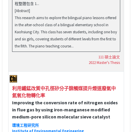
程整體包含 1...
[Abstract]
This research aims to explore the bilingual piano lessons offered
in the after-school class of a bilingual elementary school in
Kaohsiung City. This class has seven students, including one boy
and six girls, covering students of different levels from the first to
the fifth. The piano teaching course...
111 碩士論文
2022 Master's Thesis
利用鐵錳改質中孔徑矽分子篩觸媒提升煙道廢氣中
氮氧化物轉化率
Improving the conversion rate of nitrogen oxides
in flue gas by using iron-manganese modified
medium-pore silicon molecular sieve catalyst
環境工程研究所
Institute of Environmental Engineering