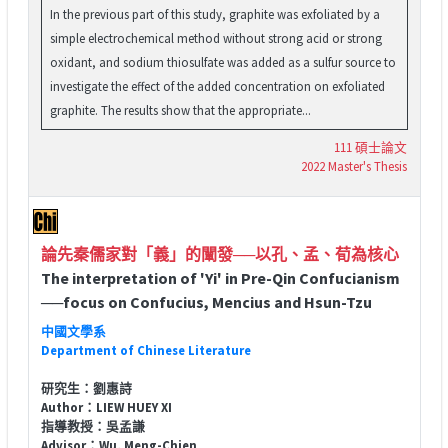
In the previous part of this study, graphite was exfoliated by a
simple electrochemical method without strong acid or strong
oxidant, and sodium thiosulfate was added as a sulfur source to
investigate the effect of the added concentration on exfoliated
graphite. The results show that the appropriate...
111 碩士論文
2022 Master's Thesis
論先秦儒家對「義」的闡發──以孔、孟、荀為核心
The interpretation of 'Yi' in Pre-Qin Confucianism
──focus on Confucius, Mencius and Hsun-Tzu
中國文學系
Department of Chinese Literature
研究生：劉惠詩
Author：LIEW HUEY XI
指導教授：吳孟謙
Advisor：Wu, Meng-Chien