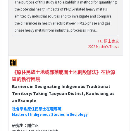
The purpose of this study is to establish a method for quantifying
the potential health impacts of PM2.5-related heavy metals
emitted by industrial sources and to investigate and compare
the differences in health effects between PM2.5 phase and gas
phase heavy metals from industrial processes. Previ...
111 碩士論文
2022 Master's Thesis
《原住民族土地或部落範圍土地劃設辦法》在桃源
區的執行困境
Barriers in Designating Indigenous Traditional
Territory: Taking Taoyuan District, Kaohsiung as
an Example
社會學系原住民碩士在職專班
Master of Indigenous Studies in Sociology
研究生：謝仁正
Author：Jen-Cheng Hsieh