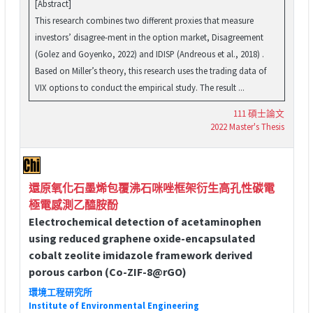
[Abstract]
This research combines two different proxies that measure
investors’ disagree-ment in the option market, Disagreement
(Golez and Goyenko, 2022) and IDISP (Andreous et al., 2018) .
Based on Miller’s theory, this research uses the trading data of
VIX options to conduct the empirical study. The result ...
111 碩士論文
2022 Master's Thesis
還原氧化石墨烯包覆沸石咪唑框架衍生高孔性碳電
極電感測乙醯胺酚
Electrochemical detection of acetaminophen
using reduced graphene oxide-encapsulated
cobalt zeolite imidazole framework derived
porous carbon (Co-ZIF-8@rGO)
環境工程研究所
Institute of Environmental Engineering