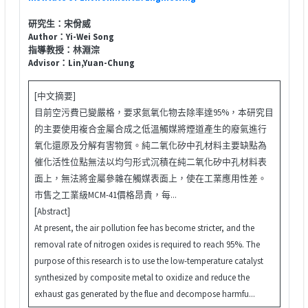
研究生：宋佾威
Author：Yi-Wei Song
指導教授：林淵淙
Advisor：Lin,Yuan-Chung
[中文摘要]
目前空污費已變嚴格，要求氮氧化物去除率達95%，本研究目
的主要使用複合金屬合成之低溫觸媒將煙道產生的廢氣進行
氧化還原及分解有害物質。純二氧化矽中孔材料主要缺點為
催化活性位點無法以均勻形式沉積在純二氧化矽中孔材料表
面上，無法將金屬參雜在觸媒表面上，使在工業應用性差。
市售之工業級MCM-41價格昂貴，每...
[Abstract]
At present, the air pollution fee has become stricter, and the
removal rate of nitrogen oxides is required to reach 95%. The
purpose of this research is to use the low-temperature catalyst
synthesized by composite metal to oxidize and reduce the
exhaust gas generated by the flue and decompose harmfu...