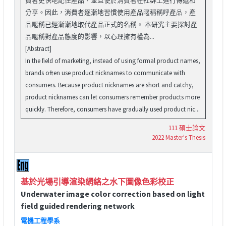
分享。因此，消費者逐漸地習慣使用產品暱稱稱呼產品，產
品暱稱已經漸漸地取代產品正式的名稱。 本研究主要探討產
品暱稱對產品態度的影響，以心理擁有權為...
[Abstract]
In the field of marketing, instead of using formal product names,
brands often use product nicknames to communicate with
consumers. Because product nicknames are short and catchy,
product nicknames can let consumers remember products more
quickly. Therefore, consumers have gradually used product nic...
111 碩士論文
2022 Master's Thesis
基於光場引導渲染網絡之水下圖像色彩校正
Underwater image color correction based on light
field guided rendering network
電機工程學系