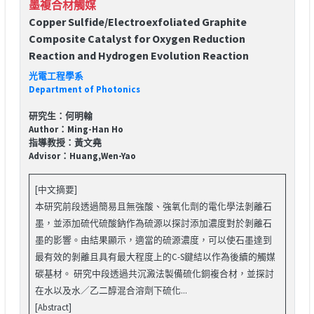
墨複合材觸媒
Copper Sulfide/Electroexfoliated Graphite
Composite Catalyst for Oxygen Reduction
Reaction and Hydrogen Evolution Reaction
光電工程學系
Department of Photonics
研究生：何明翰
Author：Ming-Han Ho
指導教授：黃文堯
Advisor：Huang,Wen-Yao
[中文摘要]
本研究前段透過簡易且無強酸、強氧化劑的電化學法剝離石
墨，並添加硫代硫酸鈉作為硫源以探討添加濃度對於剝離石
墨的影響。由結果顯示，適當的硫源濃度，可以使石墨達到
最有效的剝離且具有最大程度上的C-S鍵結以作為後續的觸媒
碳基材。 研究中段透過共沉澱法製備硫化銅複合材，並探討
在水以及水／乙二醇混合溶劑下硫化...
[Abstract]