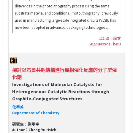
differences in the photolithography process using the same
substrate material and conditions. Photolithography, previously
used in manufacturing large-scale integrated circuits (VLSI), has
now been adopted in advanced packaging technologies ...
111 碩士論文
2022 Master's Thesis
探討以石墨共軛結構進行異相催化反應的分子型催
化劑
Investigations of Molecular Catalysts for
Heterogeneous Catalytic Reactions through
Graphite-Conjugated Structures
化學系
Department of Chemistry
研究生：謝承宇
Author：Cheng-Yu Hsieh