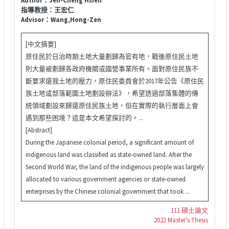
指導教授：王宏仁
Advisor：Wang,Hong-Zen
[中文摘要]
原住民於日治時期土地大量劃歸為官有地，戰後原住民土地
則大量被劃歸各政府機關或國營事業所有。面對原住民族不
斷要求還我土地的壓力，原住民委員會於2017年公告《原住民
族土地或部落範圍土地劃設辦法》，希望透過部落集體的傳
統領域劃設來歸還原住民族土地，但在實際的執行層面上會
遇到那些困境？這是本文希望探討的。...
[Abstract]
During the Japanese colonial period, a significant amount of
indigenous land was classified as state-owned land. After the
Second World War, the land of the indigenous people was largely
allocated to various government agencies or state-owned
enterprises by the Chinese colonial government that took ...
111 碩士論文
2022 Master's Thesis