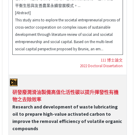
平衡生態與友善農業永續發展模式。...
[Abstract]
This study aims to explore the societal entrepreneurial process of
cross-sector cooperation on complex issues of sustainable
development through literature review of social and societal
entrepreneurship and social capital. Based on the multi-level
social capital perspective proposed by Brunie, an em...
111 博士論文
2022 Doctoral Dissertation
研發廢潤滑油製備高值化活性碳以提升揮發性有機
物之去除效率
Research and development of waste lubricating
oil to prepare high-value activated carbon to
improve the removal efficiency of volatile organic
compounds