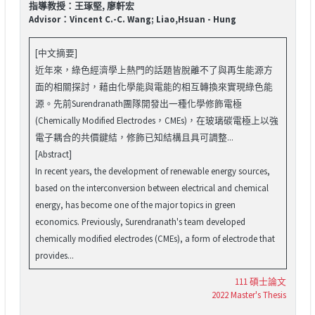
指導教授：王琢堅, 廖軒宏
Advisor：Vincent C.-C. Wang; Liao,Hsuan - Hung
[中文摘要]
近年來，綠色經濟學上熱門的話題皆脫離不了與再生能源方
面的相關探討，藉由化學能與電能的相互轉換來實現綠色能
源。先前Surendranath團隊開發出一種化學修飾電極
(Chemically Modified Electrodes，CMEs)，在玻璃碳電極上以強
電子耦合的共價鍵結，修飾已知結構且具可調整...
[Abstract]
In recent years, the development of renewable energy sources,
based on the interconversion between electrical and chemical
energy, has become one of the major topics in green
economics. Previously, Surendranath's team developed
chemically modified electrodes (CMEs), a form of electrode that
provides...
111 碩士論文
2022 Master's Thesis