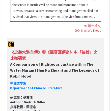
the service industries will be more and more important in
Taiwan. Because, a service marketing and management filed has
evolved that views the management of service firms different...
93 碩士論文
2004 Master's Thesis
《忠義水滸全傳》與《羅賓漢傳奇》中「俠義」之
比較研究
A Comparison of Righteous Justice within The
Water Margin (Shui Hu Zhuan) and The Legends of
Robin Hood
中國文學系
Department of Chinese Literature
研究生：麥震清
Author：Dietrick Miller
指導教授：蔡振念