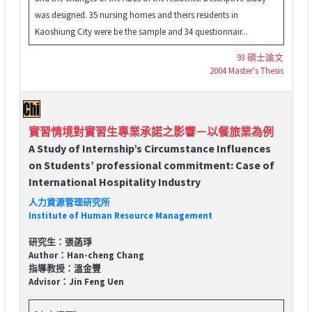
was designed. 35 nursing homes and theirs residents in
Kaoshiung City were be the sample and 34 questionnair...
93 碩士論文
2004 Master's Thesis
實習情境對實習生專業承諾之影響－以餐旅業為例
A Study of Internship’s Circumstance Influences
on Students’ professional commitment: Case of
International Hospitality Industry
人力資源管理研究所
Institute of Human Resource Management
研究生：張菡琤
Author：Han-cheng Chang
指導教授：溫金豐
Advisor：Jin Feng Uen