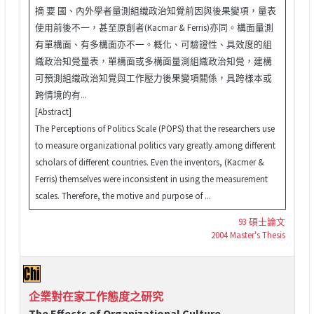
摘 要 國、內外學者量測組織政治知覺前因與後果變項，量表
使用前後不一，甚至原創者(Kacmar & Ferris)亦同。構面量測
有單構面、有多構面亦不一。概化、可驗證性、具效度的組
織政治知覺量表，單構面或多構面量測組織政治知覺，建構
可預測組織政治知覺與工作壓力後果變項關係，具跨樣本或
跨情境的有...
[Abstract]
The Perceptions of Politics Scale (POPS) that the researchers use
to measure organizational politics vary greatly among different
scholars of different countries. Even the inventors, (Kacmer &
Ferris) themselves were inconsistent in using the measurement
scales. Therefore, the motive and purpose of ...
93 碩士論文
2004 Master's Thesis
企業對在家工作態度之研究
The Effects of Organizational Culture,