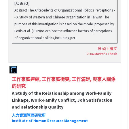
[Abstract]
Abstract The Antecedents of Organizational Politics Perceptions -
- A Study of Western and Chinese Organization in Taiwan The
purpose of this investigation is based on the model proposed by
Ferris et al. (1989)to explore the influence factors of perceptions
of organizational politics,including per...
93 碩士論文
2004 Master's Thesis
工作家庭連結, 工作家庭衝突, 工作滿足, 與家人關係
的研究
A Study of the Relationship among Work-Family
Linkage, Work-Family Conflict, Job Satisfaction
and Relationship Quality
人力資源管理研究所
Institute of Human Resource Management