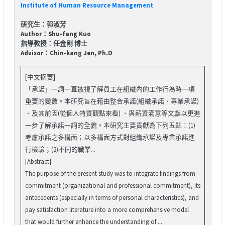
Institute of Human Resource Management
研究生：郭淑芳
Author：Shu-fang Kuo
指導教授：任金剛 博士
Advisor：Chin-kang Jen, Ph.D
[中文摘要]
「承諾」一詞一直被視了解員工在組織內的工作行為時一項
重要的變數。本研究旨在藉由整合承諾(組織承諾、專業承諾)
、及其前因(從個人特質觀點來看) 、與薪資滿意等文獻以更進
一步了解承諾一詞的全貌。本研究主要貢獻為下列五點：(1)
考慮承諾之多構面；以多構面方式對組織承諾及專業承諾進
行檢驗；(2)不同的職業...
[Abstract]
The purpose of the present study was to integrate findings from
commitment (organizational and professional commitment), its
antecedents (especially in terms of personal characteristics), and
pay satisfaction literature into a more comprehensive model
that would further enhance the understanding of ...