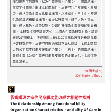
作制度態度的影響，以及企業變項、企業文化、組織結構、
在家工作四者之間彼此的關聯性。本研究利用支援型、科層
型、規格型為企業文化衡量構面，以標準化、自主化、監督
化為組織結構衡量構面，最後以行業別、員工人數、資本
額、成立年數、經營型態、公司性質作為企業變項的衡量構
面。 本研究採問卷調查方式，以國內企業為研究對象，調查
獲得217個樣本，所得資料以SPSS10.0電腦軟體來分析結果和
檢定研究假設。本研究可歸納出以下幾點結論： 1.資本額越
大的公司越不傾向支援型的企業文化、自主化的組織結構。
外資企業比公營企業更傾向於支援型的企業文化。金融保險
業比其他...
93 碩士論文
2004 Master's Thesis
影響護理之家住民身體功能改變之相關性探討
The Relationship Among Functional bility
Organization Characteristics，and ality Of Care in