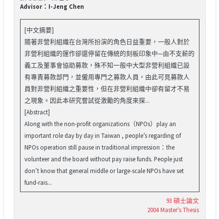
Advisor：I-Jeng Chen
[中文摘要]
隨著非營利組織在台灣所扮演的角色日益重要，一般人對於
非營利組織的運作卻還停留在傳統的刻板印象中—由不支薪的
義工及董事會協助募款，殊不知一般中大型非營利組織已設
有專責募款部門，並僱用專門之募款人員，由此可見募款人
員對非營利組織之重要性，但在非營利組織中卻有留才不易
之現象。因此本研究嘗試從激勵的角度來探...
[Abstract]
Along with the non-profit organizations（NPOs）play an
important role day by day in Taiwan , people’s regarding of
NPOs operation still pause in traditional impression：the
volunteer and the board without pay raise funds. People just
don’t know that general middle or large-scale NPOs have set
fund-rais...
93 碩士論文
2004 Master's Thesis