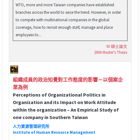
WTO, more and more Taiwan companies have established
branches across the world to seize the trend. However, in order
to compete with multinational companies in the global
coverage, how to recruit enough staff, manage and place
employees to...
93 碩士論文
2004 Master's Thesis
組織成員的政治知覺對工作態度的影響－以個案企
業為例
Perceptions of Organizational Politics in
Organization and its Impact on Work Attitude
within the organization – An Empirical Study of
one company in Southern Taiwan
人力資源管理研究所
Institute of Human Resource Management