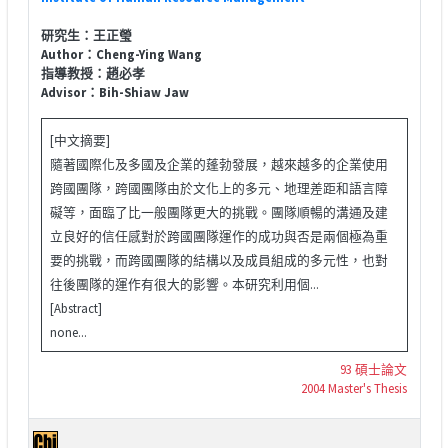
研究生：王正瑩
Author：Cheng-Ying Wang
指導教授：趙必孝
Advisor：Bih-Shiaw Jaw
[中文摘要]
隨著國際化及多國及企業的蓬勃發展，越來越多的企業使用
跨國團隊，跨國團隊由於文化上的多元、地理差距和語言障
礙等，面臨了比一般團隊更大的挑戰。團隊順暢的溝通及建
立良好的信任感對於跨國團隊運作的成功與否是兩個極為重
要的挑戰，而跨國團隊的結構以及成員組成的多元性，也對
往後團隊的運作有很大的影響。本研究利用個...
[Abstract]
none...
93 碩士論文
2004 Master's Thesis