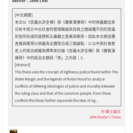
Advisor：John Chai
[中文摘要]
本文以《忠義水滸全傳》與《羅賓漢傳奇》中的俠義觀念來
分析中西方中古社會的管理階級與百姓之間兩種不同的意識
形態所形成的道德和正義觀之差異與衝突。因此本文將這種
差異與衝突以俠義為主體而分成三個論點︰1) 以中西社會歷
史上的政治威權為標準來討論《忠義水滸全傳》與《羅賓漢
傳奇》中的政治主題與「俠」之內容；2...
[Abstract]
This thesis uses the concept of righteous justice found within The
Water Margin and the legends of Robin Hood to analyze
conflicts of differing ideologies of justice and morality between
the ruling class and that of the common people. From these
conflicts this thesis further expounds the idea of rig...
93 碩士論文
2004 Master's Thesis