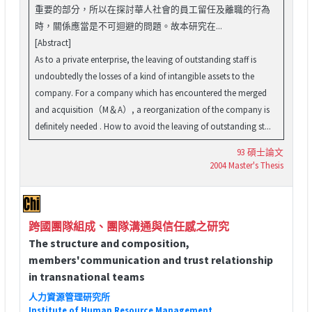
重要的部分，所以在探討華人社會的員工留任及離職的行為
時，關係應當是不可迴避的問題。故本研究在...
[Abstract]
As to a private enterprise, the leaving of outstanding staff is
undoubtedly the losses of a kind of intangible assets to the
company. For a company which has encountered the merged
and acquisition（M＆A）, a reorganization of the company is
definitely needed . How to avoid the leaving of outstanding st...
93 碩士論文
2004 Master's Thesis
跨國團隊組成、團隊溝通與信任感之研究
The structure and composition,
members'communication and trust relationship
in transnational teams
人力資源管理研究所
Institute of Human Resource Management