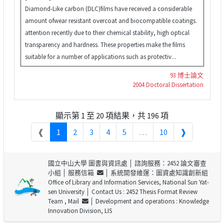
Diamond-Like carbon (DLC)films have received a considerable
amount ofwear resistant overcoat and biocompatible coatings.
attention recently due to their chemical stability, high optical
transparency and hardness. These properties make the films
suitable for a number of applications such as protectiv...
93 博士論文
2004 Doctoral Dissertation
顯示第 1 至 20 項結果，共 196 項
❰
1
2
3
4
5
…
10
❱
國立中山大學 圖書與資訊處
│ 諮詢服務：2452 論文審查
小組 │
服務信箱
│ 系統開發維運：圖資處知識創新組
Office of Library and Information Services, National Sun Yat-
sen University
│ Contact Us : 2452 Thesis Format Review
Team ,
Mail
│ Development and operations : Knowledge
Innovation Division, LIS