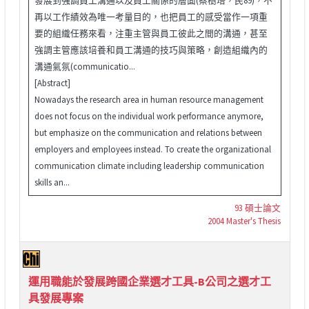
再以工作績效為唯一考量目的，也把員工的感受當作一項重
要的組織任務來看，注重主管與員工彼此之間的溝通，甚至
強調主管應該培養和員工溝通的技巧與策略，創造組織內的
溝通氣氛(communicatio...
[Abstract]
Nowadays the research area in human resource management
does not focus on the individual work performance anymore,
but emphasize on the communication and relations between
employers and employees instead. To create the organizational
communication climate including leadership communication
skills an...
93 碩士論文
2004 Master's Thesis
運用職能於發展跨國企業選才工具-B公司之選才工
具發展專案