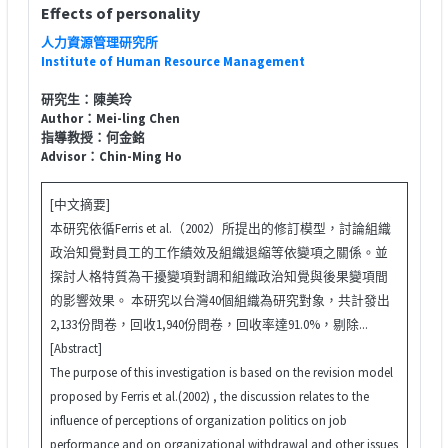
Effects of personality
人力資源管理研究所
Institute of Human Resource Management
研究生：陳美玲
Author：Mei-ling Chen
指導教授：何金銘
Advisor：Chin-Ming Ho
[中文摘要]
本研究依循Ferris et al.（2002）所提出的修訂模型，討論組織
政治知覺對員工的工作績效及組織退縮等依變項之關係。並
探討人格特質為干擾變項對調和組織政治知覺與後果變項間
的影響效果。 本研究以台灣40個組織為研究對象，共計發出
2,133份問卷，回收1,940份問卷，回收率達91.0%，剔除...
[Abstract]
The purpose of this investigation is based on the revision model
proposed by Ferris et al.(2002) , the discussion relates to the
influence of perceptions of organization politics on job
performance and on organizational withdrawal and other issues