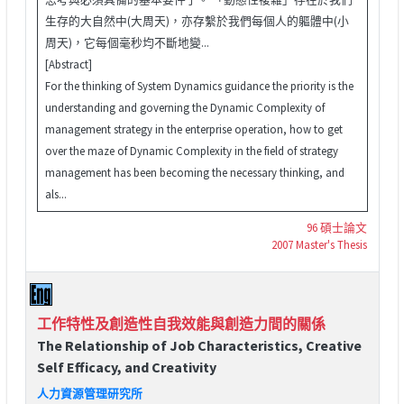
生存的大自然中(大周天)，亦存繫於我們每個人的軀體中(小
周天)，它每個毫秒均不斷地變...
[Abstract]
For the thinking of System Dynamics guidance the priority is the
understanding and governing the Dynamic Complexity of
management strategy in the enterprise operation, how to get
over the maze of Dynamic Complexity in the field of strategy
management has been becoming the necessary thinking, and
als...
96 碩士論文
2007 Master's Thesis
工作特性及創造性自我效能與創造力間的關係
The Relationship of Job Characteristics, Creative
Self Efficacy, and Creativity
人力資源管理研究所