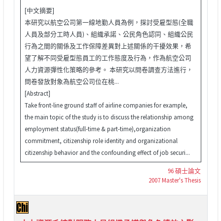
[中文摘要]
本研究以航空公司第一線地勤人員為例，探討受雇型態(全職
人員及部分工時人員)、組織承諾、公民角色認同、組織公民
行為之間的關係及工作保障差異對上述關係的干擾效果，希
望了解不同受雇型態員工的工作態度及行為，作為航空公司
人力資源彈性化策略的參考。 本研究以問卷調查方法進行，
問卷發放對象為航空公司位在桃...
[Abstract]
Take front-line ground staff of airline companies for example,
the main topic of the study is to discuss the relationship among
employment status(full-time & part-time),organization
commitment, citizenship role identity and organizational
citizenship behavior and the confounding effect of job securi...
96 碩士論文
2007 Master's Thesis