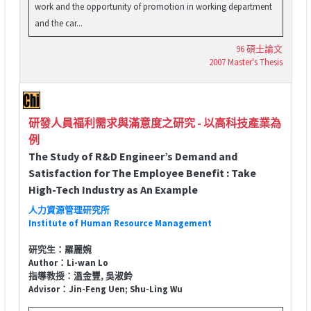
work and the opportunity of promotion in working department
and the car...
96 碩士論文
2007 Master's Thesis
研發人員福利需求與滿意度之研究 - 以高科技產業為
例
The Study of R&D Engineer’s Demand and
Satisfaction for The Employee Benefit : Take
High-Tech Industry as An Example
人力資源管理研究所
Institute of Human Resource Management
研究生：羅麗婉
Author：Li-wan Lo
指導教授：溫金豐, 吳淑鈴
Advisor：Jin-Feng Uen; Shu-Ling Wu