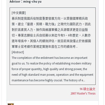
Advisor：ming-chu yu
[中文摘要]
募兵制是我國兵役制度重要發展方向，以貫徹國軍精兵政
策，建立「量適、質精、戰力強」之現代化國防武力，因此
對於高素質人力、操作與維護軍備之兵源需求更是日益殷
切。專業志願役士兵自招募以來迄今有5、6年歷史，人數亦
逐年增長中。其個人的績效評估，就目前來說僅止於依據國
軍軍士官考績作業規定實施年度在工作的績效考...
[Abstract]
The completion of the enlistment has become an important
goal to us. To realize the policy of establishing modern military
force of proper quantity, high quality and strong power, the
need of high standard man power, operation and the equipment
maintenance has become highly crucial. The history of e...
96 碩士論文
2007 Master's Thesis