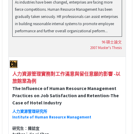
As industries have been changed, enterprises are facing more
fierce competitions. Human Resource Management has been
gradually taken seriously. HR professionals can assist enterprises
in building reasonable internal systems to promote employee
performance and further overall organizational perform...
96 碩士論文
2007 Master's Thesis
人力資源管理實務對工作滿意與留任意願的影響 -以
旅館業為例
The Influence of Human Resource Management
Practices on Job Satisfaction and Retention-The
Case of Hotel Industry
人力資源管理研究所
Institute of Human Resource Management
研究生：陳詰宜
Author：Jie-yi Chen