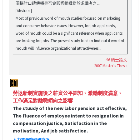
圖探討口碑傳播是否會影響組織對於求職者之...
[Abstract]
Most of previous word of mouth studies focused on marketing
and consumer behavior issues. However, for job applicants,
word of mouth could be a significant reference when applicants
are looking for jobs. The present study tried to find out if word of
mouth will influence organizational attractivenes...
96 碩士論文
2007 Master's Thesis
勞退新制實施後之薪資公平認知、激勵制度滿意、
工作滿足對離職傾向之影響
The stuudy of the new labor pension act effective,
The fluence of employee intent to resignation in
compensation justice, Satisfaction in the
motivation, And job satisfaction.
人力資源管理研究所