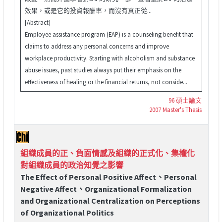
效果，或是它的投資報酬率，而沒有真正從...
[Abstract]
Employee assistance program (EAP) is a counseling benefit that
claims to address any personal concerns and improve
workplace productivity. Starting with alcoholism and substance
abuse issues, past studies always put their emphasis on the
effectiveness of healing or the financial returns, not conside...
96 碩士論文
2007 Master's Thesis
組織成員的正、負面情感及組織的正式化、集權化
對組織成員的政治知覺之影響
The Effect of Personal Positive Affect、Personal
Negative Affect、Organizational Formalization
and Organizational Centralization on Perceptions
of Organizational Politics