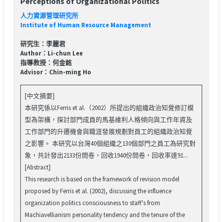
Perceptions of Organizational Politics
人力資源管理研究所
Institute of Human Resource Management
研究生：李麗君
Author：Li-chun Lee
指導教授：何金銘
Advisor：Chin-ming Ho
[中文摘要]
本研究係以Ferris et al.（2002）所提出的組織政治知覺修訂模
型為架構，探討部門成員的馬基維利人格傾向與工作年資及
工作部門的升遷機會與職涯發展規劃對員工的組織政治知覺
之影響。 本研究以台灣40個組織之130個部門之員工為研究對
象，共計發出2133份問卷，回收1940份問卷，回收率達91...
[Abstract]
This research is based on the framework of revision model
proposed by Ferris et al. (2002), discussing the influence
organization politics consciousness to staff's from
Machiavellianism personality tendency and the tenure of the