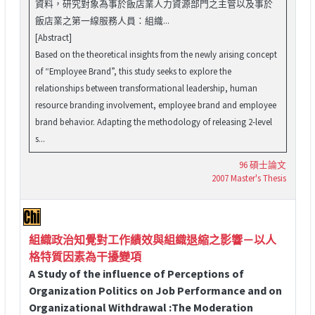
資料，研究對象為事於飯店業人力資源部門之主管以及事於
飯店業之第一線服務人員：組織...
[Abstract]
Based on the theoretical insights from the newly arising concept
of “Employee Brand”, this study seeks to explore the
relationships between transformational leadership, human
resource branding involvement, employee brand and employee
brand behavior. Adapting the methodology of releasing 2-level
s...
96 碩士論文
2007 Master's Thesis
組織政治知覺對工作績效與組織退縮之影響－以人
格特質因素為干擾變項
A Study of the influence of Perceptions of
Organization Politics on Job Performance and on
Organizational Withdrawal :The Moderation