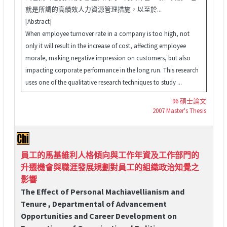
就是所謂的高績效人力資源管理措施，以至於...
[Abstract]
When employee turnover rate in a company is too high, not
only it will result in the increase of cost, affecting employee
morale, making negative impression on customers, but also
impacting corporate performance in the long run. This research
uses one of the qualitative research techniques to study ...
96 碩士論文
2007 Master's Thesis
員工的馬基維利人格傾向與工作年資及工作部門的
升遷機會與職涯發展規劃對員工的組織政治知覺之
影響
The Effect of Personal Machiavellianism and
Tenure , Departmental of Advancement
Opportunities and Career Development on