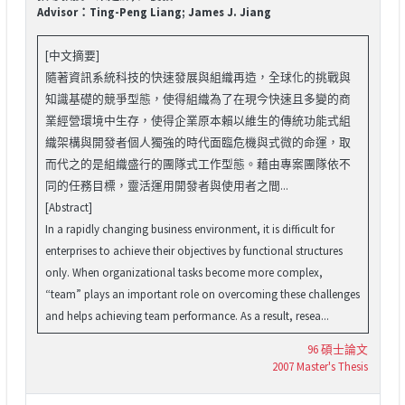
Advisor：Ting-Peng Liang; James J. Jiang
[中文摘要]
隨著資訊系統科技的快速發展與組織再造，全球化的挑戰與
知識基礎的競爭型態，使得組織為了在現今快速且多變的商
業經營環境中生存，使得企業原本賴以維生的傳統功能式組
織架構與開發者個人獨強的時代面臨危機與式微的命運，取
而代之的是組織盛行的團隊式工作型態。藉由專案團隊依不
同的任務目標，靈活運用開發者與使用者之間...
[Abstract]
In a rapidly changing business environment, it is difficult for
enterprises to achieve their objectives by functional structures
only. When organizational tasks become more complex,
“team” plays an important role on overcoming these challenges
and helps achieving team performance. As a result, resea...
96 碩士論文
2007 Master's Thesis