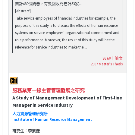
業計480份問卷，有效回收問卷計53家...
[Abstract]
Take service employees of financial industries for example, the
purpose of this study is to discuss the effects of human resource
systems on service employees’ organizational commitment and
role performance. Moreover, the result of this study will be the
reference for service industries to make thei...
96 碩士論文
2007 Master's Thesis
服務業第一線主管管理發展之研究
A Study of Management Development of First-line
Manager in Service Industry
人力資源管理研究所
Institute of Human Resource Management
研究生：李紫瀅