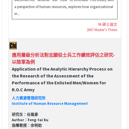
a perspective of human resources, explores how organizational
in...
96 碩士論文
2007 Master's Thesis
應用層級分析法對志願役士兵工作績效評估之研究-
以陸軍為例
Application of the Analytic Hierarchy Process on
the Research of the Assessment of the
Performance of the Enlisted Men/Women for
R.O.C Army
人力資源管理研究所
Institute of Human Resource Management
研究生：谷風泰
Author：Feng-tai Ku
指導教授：余明助