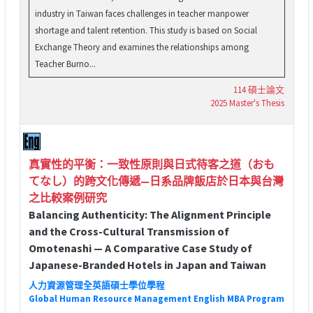
industry in Taiwan faces challenges in teacher manpower
shortage and talent retention. This study is based on Social
Exchange Theory and examines the relationships among
Teacher Burno...
114 碩士論文
2025 Master's Thesis
真實性的平衡：一致性原則與日式待客之道（おも
てなし）的跨文化傳遞—日系品牌飯店於日本與台灣
之比較案例研究
Balancing Authenticity: The Alignment Principle
and the Cross-Cultural Transmission of
Omotenashi — A Comparative Case Study of
Japanese-Branded Hotels in Japan and Taiwan
人力資源管理全英語碩士學位學程
Global Human Resource Management English MBA Program