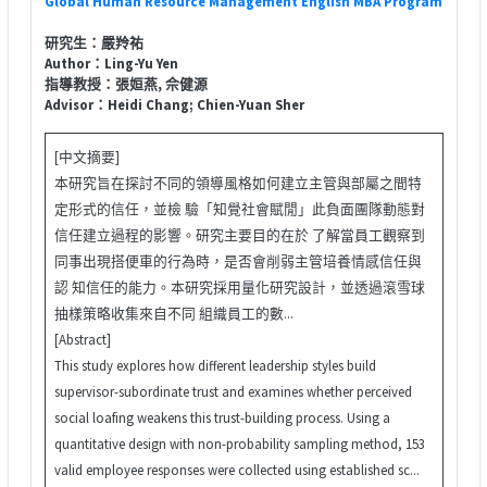
Global Human Resource Management English MBA Program
研究生：嚴羚祐
Author：Ling-Yu Yen
指導教授：張姮燕, 佘健源
Advisor：Heidi Chang; Chien-Yuan Sher
[中文摘要]
本研究旨在探討不同的領導風格如何建立主管與部屬之間特
定形式的信任，並檢 驗「知覺社會賦閒」此負面團隊動態對
信任建立過程的影響。研究主要目的在於 了解當員工觀察到
同事出現搭便車的行為時，是否會削弱主管培養情感信任與
認 知信任的能力。本研究採用量化研究設計，並透過滾雪球
抽樣策略收集來自不同 組織員工的數...
[Abstract]
This study explores how different leadership styles build
supervisor-subordinate trust and examines whether perceived
social loafing weakens this trust-building process. Using a
quantitative design with non-probability sampling method, 153
valid employee responses were collected using established sc...