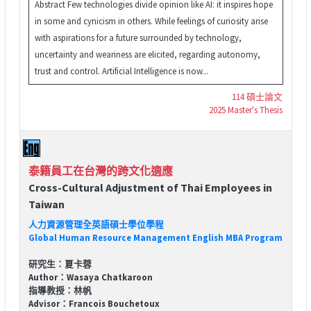
Abstract Few technologies divide opinion like AI: it inspires hope
in some and cynicism in others. While feelings of curiosity arise
with aspirations for a future surrounded by technology,
uncertainty and weariness are elicited, regarding autonomy,
trust and control. Artificial Intelligence is now...
114 碩士論文
2025 Master's Thesis
泰籍員工在台灣的跨文化適應
Cross-Cultural Adjustment of Thai Employees in
Taiwan
人力資源管理全英語碩士學位學程
Global Human Resource Management English MBA Program
研究生：夏卡蓉
Author：Wasaya Chatkaroon
指導教授：林帆
Advisor：Francois Bouchetoux