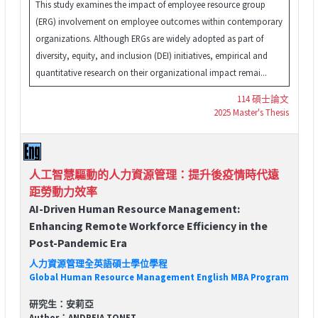
This study examines the impact of employee resource group
(ERG) involvement on employee outcomes within contemporary
organizations. Although ERGs are widely adopted as part of
diversity, equity, and inclusion (DEI) initiatives, empirical and
quantitative research on their organizational impact remai...
114 碩士論文
2025 Master's Thesis
人工智慧驅動的人力資源管理：提升後疫情時代遠
距勞動力效率
AI-Driven Human Resource Management:
Enhancing Remote Workforce Efficiency in the
Post-Pandemic Era
人力資源管理全英語碩士學位學程
Global Human Resource Management English MBA Program
研究生：安莉亞
Author：ANDREIA TONET