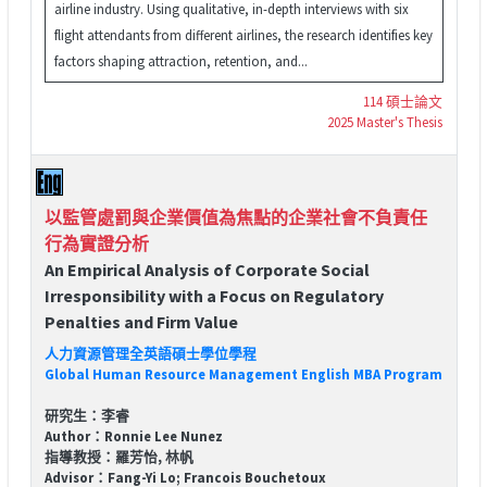
airline industry. Using qualitative, in-depth interviews with six
flight attendants from different airlines, the research identifies key
factors shaping attraction, retention, and...
114 碩士論文
2025 Master's Thesis
以監管處罰與企業價值為焦點的企業社會不負責任
行為實證分析
An Empirical Analysis of Corporate Social
Irresponsibility with a Focus on Regulatory
Penalties and Firm Value
人力資源管理全英語碩士學位學程
Global Human Resource Management English MBA Program
研究生：李睿
Author：Ronnie Lee Nunez
指導教授：羅芳怡, 林帆
Advisor：Fang-Yi Lo; Francois Bouchetoux