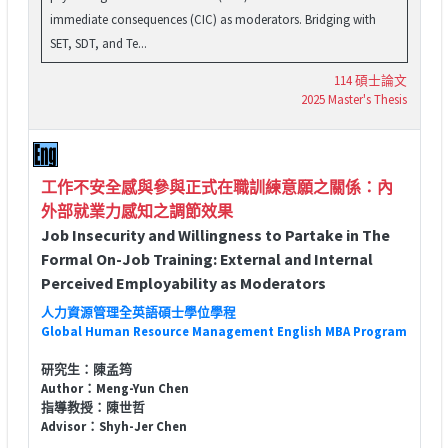
immediate consequences (CIC) as moderators. Bridging with
SET, SDT, and Te...
114 碩士論文
2025 Master's Thesis
工作不安全感與參與正式在職訓練意願之關係：內
外部就業力感知之調節效果
Job Insecurity and Willingness to Partake in The
Formal On-Job Training: External and Internal
Perceived Employability as Moderators
人力資源管理全英語碩士學位學程
Global Human Resource Management English MBA Program
研究生：陳孟筠
Author：Meng-Yun Chen
指導教授：陳世哲
Advisor：Shyh-Jer Chen