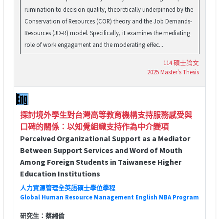
rumination to decision quality, theoretically underpinned by the
Conservation of Resources (COR) theory and the Job Demands-
Resources (JD-R) model. Specifically, it examines the mediating
role of work engagement and the moderating effec...
114 碩士論文
2025 Master's Thesis
探討境外學生對台灣高等教育機構支持服務感受與
口碑的關係：以知覺組織支持作為中介變項
Perceived Organizational Support as a Mediator
Between Support Services and Word of Mouth
Among Foreign Students in Taiwanese Higher
Education Institutions
人力資源管理全英語碩士學位學程
Global Human Resource Management English MBA Program
研究生：蔡緗倫