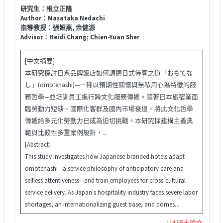
研究生：根立正隆
Author：Masataka Nedachi
指導教授：張姮燕, 佘健源
Advisor：Heidi Chang; Chien-Yuan Sher
[中文摘要]
本研究探討日系品牌飯店如何調適日式待客之道「おもてな
し」(omotenashi)—一種以預期性關懷與無私用心為特徵的服
務哲學—並培訓員工進行跨文化服務傳遞。隨著日本旅宿業面
臨勞動力短缺、國際化客群及國內市場衰退，將此文化哲學
傳遞給多元化勞動力已成為迫切挑戰。本研究採建構主義典
範與比較性多重案例設計，...
[Abstract]
This study investigates how Japanese-branded hotels adapt
omotenashi—a service philosophy of anticipatory care and
selfless attentiveness—and train employees for cross-cultural
service delivery. As Japan's hospitality industry faces severe labor
shortages, an internationalizing guest base, and domes...
114 碩士論文