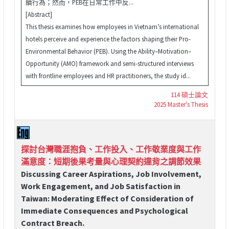
續行為；然而，PEB在日常工作中反...
[Abstract]
This thesis examines how employees in Vietnam’s international
hotels perceive and experience the factors shaping their Pro-
Environmental Behavior (PEB). Using the Ability–Motivation–
Opportunity (AMO) framework and semi-structured interviews
with frontline employees and HR practitioners, the study id...
114 碩士論文
2025 Master's Thesis
探討台灣職涯抱負、工作投入、工作敬業度與工作
滿意度：短期後果考量與心理契約違背之調節效果
Discussing Career Aspirations, Job Involvement,
Work Engagement, and Job Satisfaction in
Taiwan: Moderating Effect of Consideration of
Immediate Consequences and Psychological
Contract Breach.