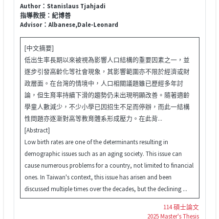
Author：Stanislaus Tjahjadi
指導教授：紀博善
Advisor：Albanese,Dale-Leonard
[中文摘要]
低出生率長期以來被視為影響人口結構的重要因素之一，並
逐步引發高齡化等社會現象，其影響範圍亦不限於經濟或財
政層面。在台灣的情境中，人口相關議題雖已歷經多年討
論，但生育率持續下滑的趨勢仍未出現明顯改善。隨著適齡
學童人數減少，不少小學已因招生不足而停辦，而此一結構
性問題亦逐漸對高等教育體系形成壓力。在此背...
[Abstract]
Low birth rates are one of the determinants resulting in
demographic issues such as an aging society. This issue can
cause numerous problems for a country, not limited to financial
ones. In Taiwan's context, this issue has arisen and been
discussed multiple times over the decades, but the declining ...
114 碩士論文
2025 Master's Thesis