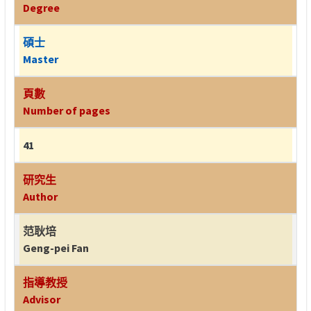
Degree
碩士
Master
頁數
Number of pages
41
研究生
Author
范耿培
Geng-pei Fan
指導教授
Advisor