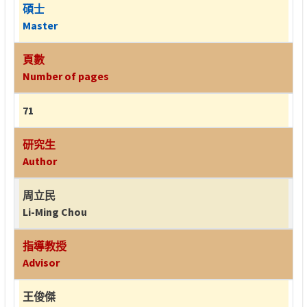
碩士
Master
頁數
Number of pages
71
研究生
Author
周立民
Li-Ming Chou
指導教授
Advisor
王俊傑