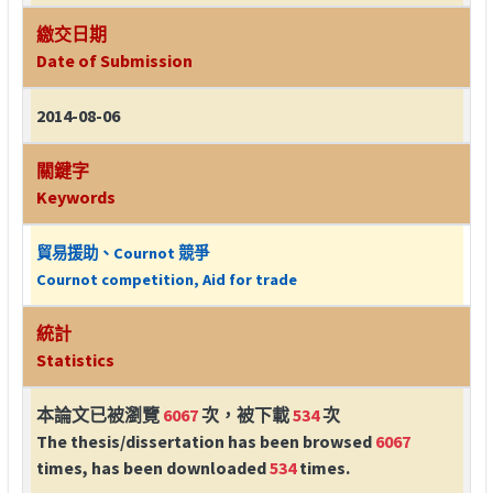
繳交日期
Date of Submission
2014-08-06
關鍵字
Keywords
貿易援助、Cournot 競爭
Cournot competition, Aid for trade
統計
Statistics
本論文已被瀏覽
6067
次，被下載
534
次
The thesis/dissertation has been browsed
6067
times, has been downloaded
534
times.