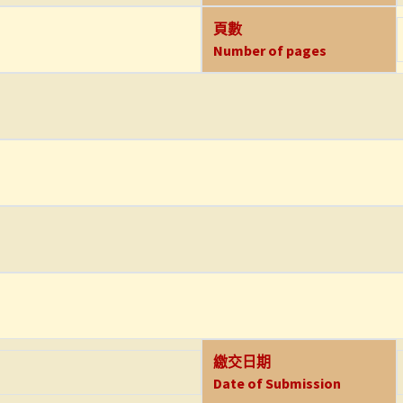
頁數
Number of pages
繳交日期
Date of Submission