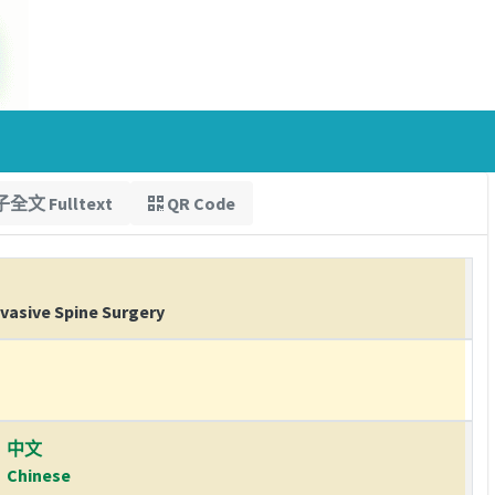
全文 Fulltext
QR Code
vasive Spine Surgery
中文
Chinese