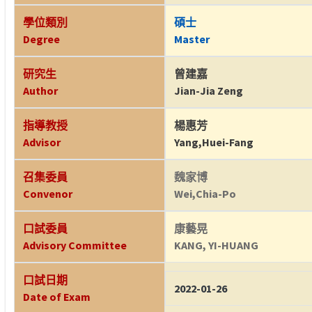
學位類別
碩士
Degree
Master
研究生
曾建嘉
Author
Jian-Jia Zeng
指導教授
楊惠芳
Advisor
Yang,Huei-Fang
召集委員
魏家博
Convenor
Wei,Chia-Po
口試委員
康藝晃
Advisory Committee
KANG, YI-HUANG
口試日期
2022-01-26
Date of Exam