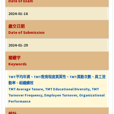
Date of Exam
2024-01-16
繳交日期
Date of Submission
2024-01-29
關鍵字
Keywords
TMT平均年資、TMT教育程度異質性、TMT異動次數、員工流
動率、組織績效
TMT Average Tenure, TMT Educational Diversity, TMT
Turnover Frequency, Employee Turnover, Organizational
Performance
統計