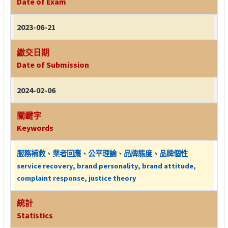
Date of Exam
2023-06-21
繳交日期
Date of Submission
2024-02-06
關鍵字
Keywords
服務補救、業者回應、公平理論、品牌態度、品牌個性
service recovery, brand personality, brand attitude,
complaint response, justice theory
統計
Statistics