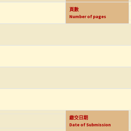
頁數
Number of pages
繳交日期
Date of Submission