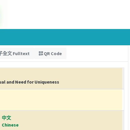
全文 Fulltext
QR Code
ual and Need for Uniqueness
中文
Chinese