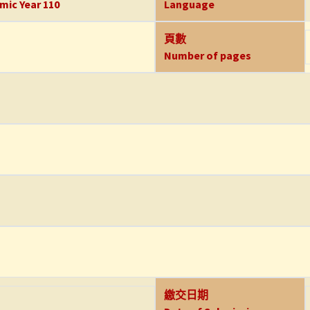
mic Year 110
Language
頁數
Number of pages
繳交日期