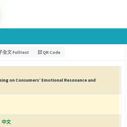
全文 Fulltext
QR Code
rtising on Consumers’ Emotional Resonance and
中文