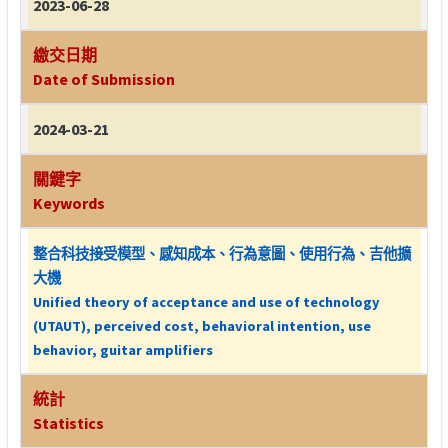
2023-06-28
繳交日期
Date of Submission
2024-03-21
關鍵字
Keywords
整合科技接受模型、感知成本、行為意圖、使用行為、吉他擴
大機
Unified theory of acceptance and use of technology
(UTAUT), perceived cost, behavioral intention, use
behavior, guitar amplifiers
統計
Statistics