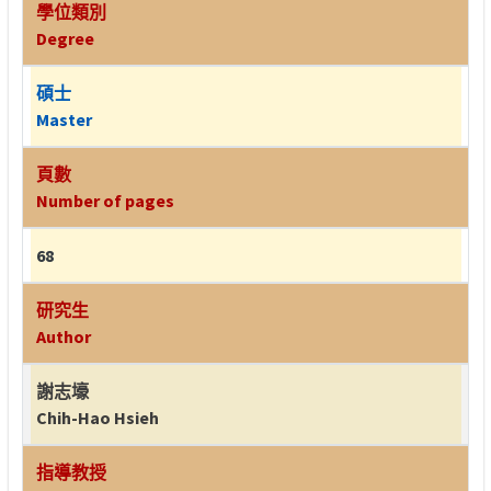
學位類別
Degree
碩士
Master
頁數
Number of pages
68
研究生
Author
謝志壕
Chih-Hao Hsieh
指導教授