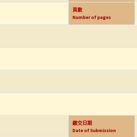
頁數
Number of pages
繳交日期
Date of Submission