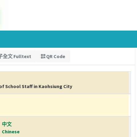
全文 Fulltext
QR Code
f School Staff in Kaohsiung City
中文
Chinese