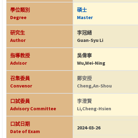
學位類別
碩士
Degree
Master
研究生
李冠緒
Author
Guan-Syu Li
指導教授
吳偉寧
Advisor
Wu,Wei-Ning
召集委員
鄭安授
Convenor
Cheng,An-Shou
口試委員
李澄賢
Advisory Committee
Li,Cheng-Hsien
口試日期
2024-03-26
Date of Exam