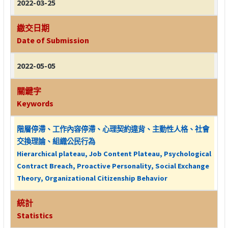
2022-03-25
繳交日期
Date of Submission
2022-05-05
關鍵字
Keywords
階層停滯、工作內容停滯、心理契約違背、主動性人格、社會
交換理論、組織公民行為
Hierarchical plateau, Job Content Plateau, Psychological
Contract Breach, Proactive Personality, Social Exchange
Theory, Organizational Citizenship Behavior
統計
Statistics