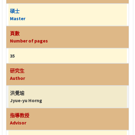
碩士
Master
頁數
Number of pages
35
研究生
Author
洪覺瑜
Jyue-yu Horng
指導教授
Advisor