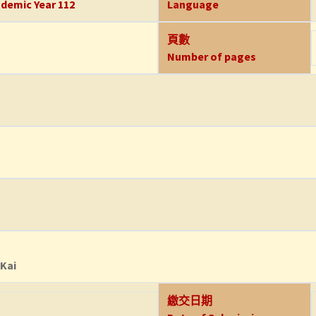
demic Year 112
Language
頁數
Number of pages
Kai
繳交日期