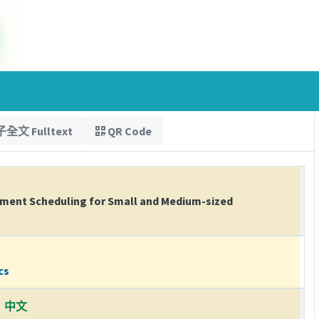
全文 Fulltext
QR Code
rement Scheduling for Small and Medium-sized
cs
中文