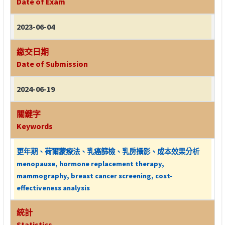
Date of Exam
2023-06-04
繳交日期
Date of Submission
2024-06-19
關鍵字
Keywords
更年期、荷爾蒙療法、乳癌篩檢、乳房攝影、成本效果分析
menopause, hormone replacement therapy,
mammography, breast cancer screening, cost-
effectiveness analysis
統計
Statistics