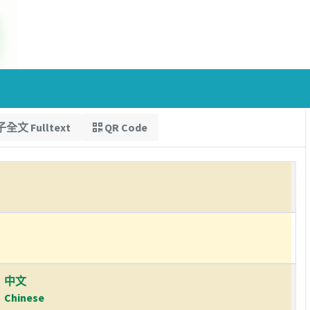
全文 Fulltext
QR Code
中文
Chinese