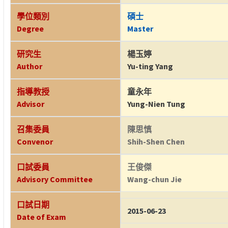
學位類別
碩士
Degree
Master
研究生
楊玉婷
Author
Yu-ting Yang
指導教授
童永年
Advisor
Yung-Nien Tung
召集委員
陳思慎
Convenor
Shih-Shen Chen
口試委員
王俊傑
Advisory Committee
Wang-chun Jie
口試日期
2015-06-23
Date of Exam