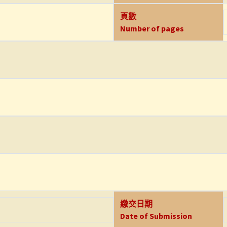
頁數
Number of pages
繳交日期
Date of Submission