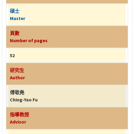
碩士
Master
頁數
Number of pages
52
研究生
Author
傅敬堯
Ching-Yao Fu
指導教授
Advisor