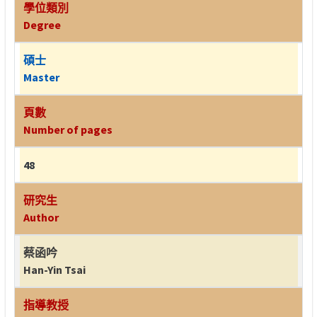
學位類別
Degree
碩士
Master
頁數
Number of pages
48
研究生
Author
蔡函吟
Han-Yin Tsai
指導教授