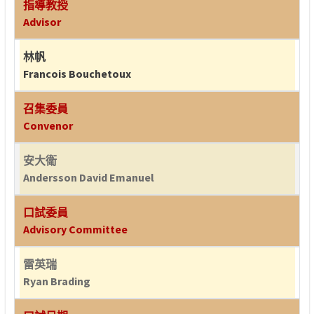
指導教授
Advisor
林帆
Francois Bouchetoux
召集委員
Convenor
安大衛
Andersson David Emanuel
口試委員
Advisory Committee
雷英瑞
Ryan Brading