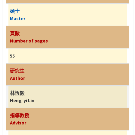
碩士
Master
頁數
Number of pages
55
研究生
Author
林恆毅
Heng-yi Lin
指導教授
Advisor