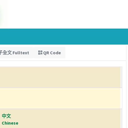
全文 Fulltext
QR Code
中文
Chinese