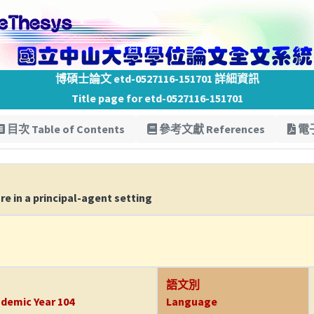
博碩士論文 etd-0527116-151701 詳細資訊
Title page for etd-0527116-151701
目次 Table of Contents
參考文獻 References
電子
e in a principal-agent setting
語文別
demic Year 104
Language