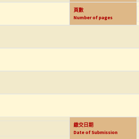
頁數
Number of pages
繳交日期
Date of Submission