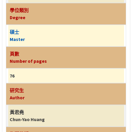
學位類別
Degree
碩士
Master
頁數
Number of pages
76
研究生
Author
黃君堯
Chun-Yao Huang