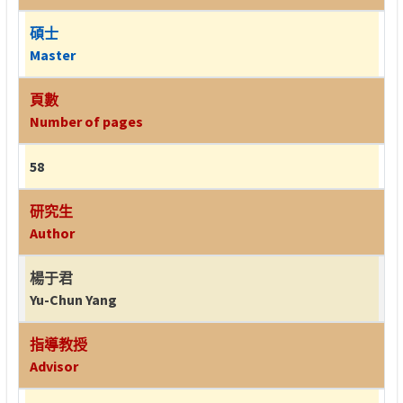
碩士
Master
頁數
Number of pages
58
研究生
Author
楊于君
Yu-Chun Yang
指導教授
Advisor