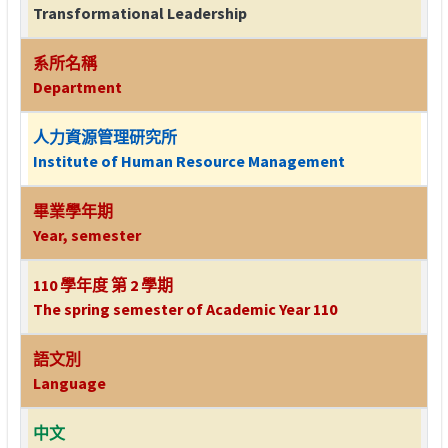
Transformational Leadership
系所名稱
Department
人力資源管理研究所
Institute of Human Resource Management
畢業學年期
Year, semester
110 學年度 第 2 學期
The spring semester of Academic Year 110
語文別
Language
中文