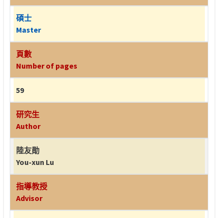
碩士
Master
頁數
Number of pages
59
研究生
Author
陸友勛
You-xun Lu
指導教授
Advisor