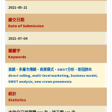
2021-05-21
繳交日期
Date of Submission
2021-07-04
關鍵字
Keywords
直銷、多層次傳銷、商業模式、SWOT分析、新冠肺炎
direct selling, multi-level marketing, business model,
SWOT analysis, new crown pneumonia
統計
Statistics