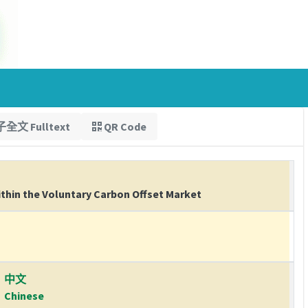
全文 Fulltext
QR Code
ithin the Voluntary Carbon Offset Market
中文
Chinese