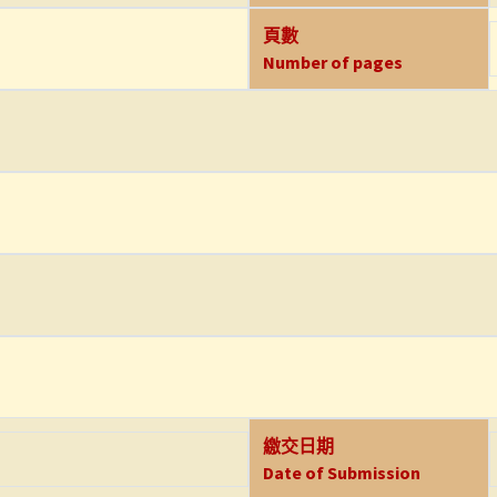
頁數
Number of pages
繳交日期
Date of Submission