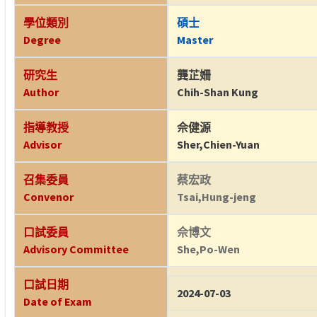
學位類別
碩士
Degree
Master
研究生
龔芷姍
Author
Chih-Shan Kung
指導教授
佘健源
Advisor
Sher,Chien-Yuan
召集委員
蔡宏政
Convenor
Tsai,Hung-jeng
口試委員
佘博文
Advisory Committee
She,Po-Wen
口試日期
2024-07-03
Date of Exam