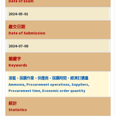
Date of Exam
2024-05-01
繳交日期
Date of Submission
2024-07-08
關鍵字
Keywords
液氨、採購作業、供應商、採購時間、經濟訂購量
Ammonia, Procurement operations, Suppliers,
Procurement time, Economic order quantity
統計
Statistics