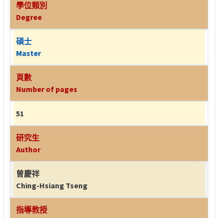
學位類別
Degree
碩士
Master
頁數
Number of pages
51
研究生
Author
曾慶祥
Ching-Hsiang Tseng
指導教授