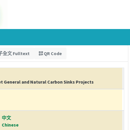
全文 Fulltext
QR Code
et General and Natural Carbon Sinks Projects
中文
Chinese