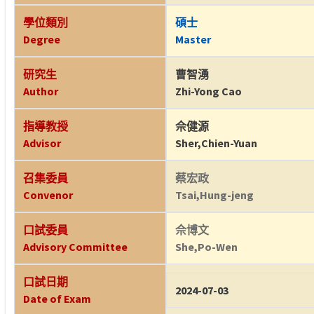
學位類別
碩士
Degree
Master
研究生
曹智湧
Author
Zhi-Yong Cao
指導教授
佘健源
Advisor
Sher,Chien-Yuan
召集委員
蔡宏政
Convenor
Tsai,Hung-jeng
口試委員
佘博文
Advisory Committee
She,Po-Wen
口試日期
2024-07-03
Date of Exam