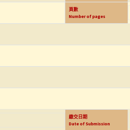
頁數
Number of pages
繳交日期
Date of Submission