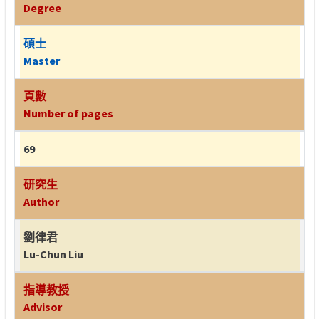
Degree
碩士
Master
頁數
Number of pages
69
研究生
Author
劉律君
Lu-Chun Liu
指導教授
Advisor