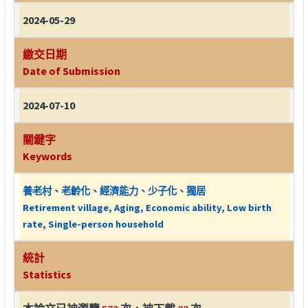
2024-05-29
繳交日期
Date of Submission
2024-07-10
關鍵字
Keywords
養老村、老齡化、經濟能力、少子化、獨居
Retirement village, Aging, Economic ability, Low birth
rate, Single-person household
統計
Statistics