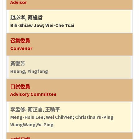
Advisor
趙必孝
,
蔡維哲
Bih-Shiaw Jaw
;
Wei-Che Tsai
召集委員
Convenor
黃營芳
Huang, Yingfang
口試委員
Advisory Committee
李孟修
,
衛芷言
,
王喻平
Meng-Hsiu Lee
;
Wei ChihYen
;
Christina Yu-Ping
WangWang,Yu-Ping