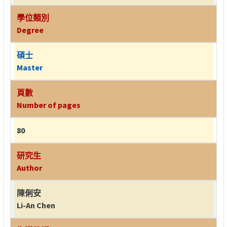
學位類別
Degree
碩士
Master
頁數
Number of pages
80
研究生
Author
陳俐安
Li-An Chen