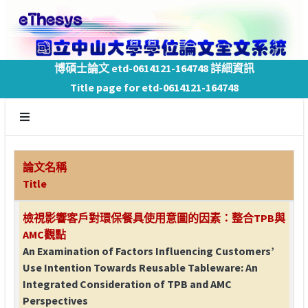
博碩士論文 etd-0614121-164748 詳細資訊
Title page for etd-0614121-164748
論文名稱
Title
檢視影響客戶對環保餐具使用意圖的因素：整合TPB與
AMC觀點
An Examination of Factors Influencing Customers’
Use Intention Towards Reusable Tableware: An
Integrated Consideration of TPB and AMC
Perspectives