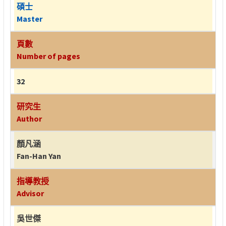
碩士
Master
頁數
Number of pages
32
研究生
Author
顏凡涵
Fan-Han Yan
指導教授
Advisor
吳世傑