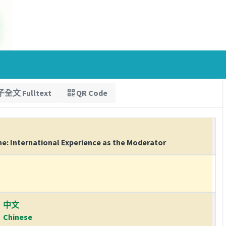
全文 Fulltext
QR Code
ne: International Experience as the Moderator
中文
Chinese