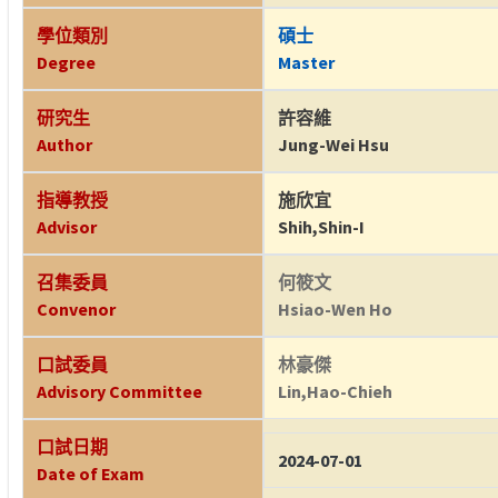
學位類別
碩士
Degree
Master
研究生
許容維
Author
Jung-Wei Hsu
指導教授
施欣宜
Advisor
Shih,Shin-I
召集委員
何筱文
Convenor
Hsiao-Wen Ho
口試委員
林豪傑
Advisory Committee
Lin,Hao-Chieh
口試日期
2024-07-01
Date of Exam