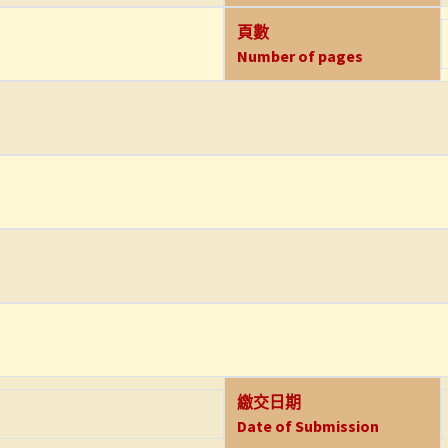
頁數
Number of pages
繳交日期
Date of Submission