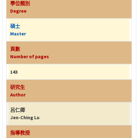
學位類別
Degree
碩士
Master
頁數
Number of pages
143
研究生
Author
呂仁卿
Jen-Ching Lu
指導教授