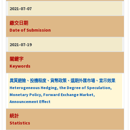
2021-07-07
繳交日期
Date of Submission
2021-07-19
關鍵字
Keywords
異質避險、投機程度、貨幣政策、遠期外匯市場、宣示效果
Heterogeneous Hedging, the Degree of Speculation,
Monetary Policy, Forward Exchange Market,
Announcement Effect
統計
Statistics