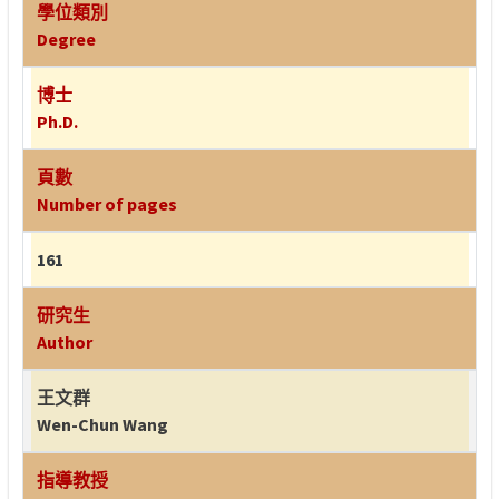
學位類別
Degree
博士
Ph.D.
頁數
Number of pages
161
研究生
Author
王文群
Wen-Chun Wang
指導教授