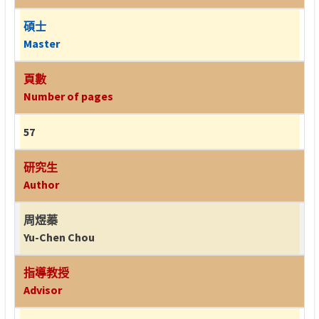
碩士
Master
頁數
Number of pages
57
研究生
Author
周煜蓁
Yu-Chen Chou
指導教授
Advisor