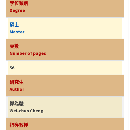
學位類別
Degree
碩士
Master
頁數
Number of pages
56
研究生
Author
鄭為駿
Wei-chun Cheng
指導教授