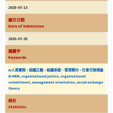
2025-07-13
繳交日期
Date of Submission
2025-07-25
關鍵字
Keywords
AI人資實務、組織正義、組織承諾、管理導向、社會交換理論
AI HRM, organizational justice, organizational
commitment, management orientation, social exchange
theory
統計
Statistics