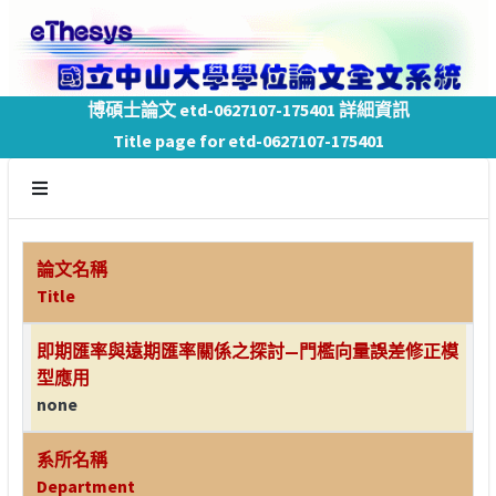
博碩士論文 etd-0627107-175401 詳細資訊
Title page for etd-0627107-175401
論文名稱
Title
即期匯率與遠期匯率關係之探討—門檻向量誤差修正模
型應用
none
系所名稱
Department