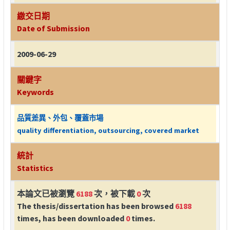
繳交日期
Date of Submission
2009-06-29
關鍵字
Keywords
品質差異、外包、覆蓋市場
quality differentiation, outsourcing, covered market
統計
Statistics
本論文已被瀏覽
6188
次，被下載
0
次
The thesis/dissertation has been browsed
6188
times, has been downloaded
0
times.