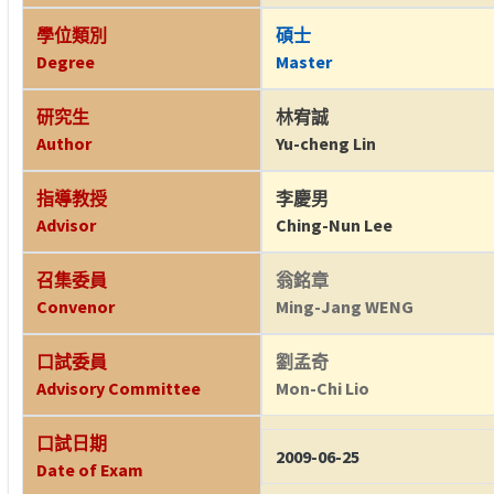
學位類別
碩士
Degree
Master
研究生
林宥誠
Author
Yu-cheng Lin
指導教授
李慶男
Advisor
Ching-Nun Lee
召集委員
翁銘章
Convenor
Ming-Jang WENG
口試委員
劉孟奇
Advisory Committee
Mon-Chi Lio
口試日期
2009-06-25
Date of Exam