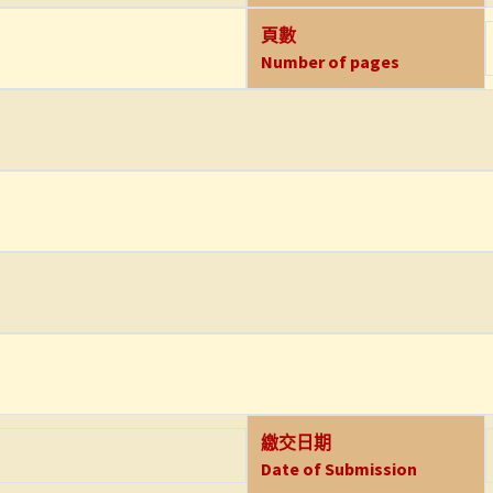
頁數
Number of pages
繳交日期
Date of Submission