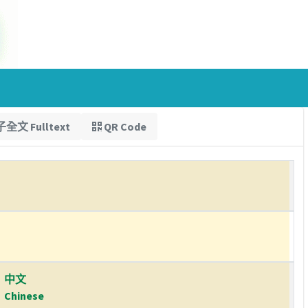
全文 Fulltext
QR Code
中文
Chinese