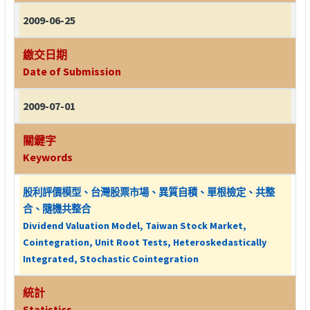
2009-06-25
繳交日期
Date of Submission
2009-07-01
關鍵字
Keywords
股利評價模型、台灣股票市場、異質自積、單根檢定、共整
合、隨機共整合
Dividend Valuation Model, Taiwan Stock Market,
Cointegration, Unit Root Tests, Heteroskedastically
Integrated, Stochastic Cointegration
統計
Statistics